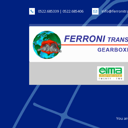
0522.685339 | 0522.685406
info@ferronitr
You ar