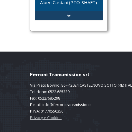
Alberi Cardani (PTO-SHAFT)
MXFT-8602 3 Stadi
MXFT - 5531
MXFT-1199
Introduzione Alberi Cardani
FT-2288
Alberi Cardani Tipo L
FT-55700212
Alberi Cardani Tipo T
FT-393
Copertura di sicurezza
Crociere
Serie TRIANGULAR TUBE
LEMON TUBE
Ferroni Transmission srl
Serie STAR TUBE
Via Prato Bovino, 86 - 42024 CASTELNOVO SOTTO (RE) ITA
TRIANGULAR YOKE
Telefono: 0522.685339
LEMON YOKE
Fax: 0522/685298
SPLINED YOKE 01
E-mail: info@ferronitransmission.it
SPLINED YOKE 02
P.IVA: 01770550356
Privacy e Cookies
SPLINED YOKE 03
SPLINED YOKE 04